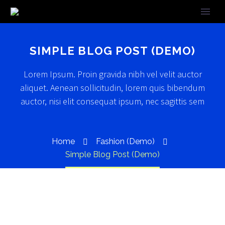
SIMPLE BLOG POST (DEMO)
Lorem Ipsum. Proin gravida nibh vel velit auctor
aliquet. Aenean sollicitudin, lorem quis bibendum
auctor, nisi elit consequat ipsum, nec sagittis sem
Home
Fashion (Demo)
Simple Blog Post (Demo)