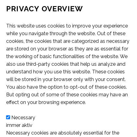
Single blog post (Demo)
amet nibh vulputate
PRIVACY OVERVIEW
cursus a sit amet mauris. Morbi
auctor, nisi elit consequat ipsum,
Lorem Ipsum. Proin gravida nibh
cursus a sit amet
accumsan ipsum velit. Nam nec
nec sagittis sem nibh id elit.
18 März 2016
0
144
vel velit auctor aliquet. Aenean
mauris. Morbi
tellus a odio tincidunt auctor a
sollicitudin, lorem quis bibendum
Fullwidth Post Sample (Demo)
This website uses cookies to improve your experience
accumsan ipsum velit.
ornare odio. Sed non mauris vitae
auctor, nisi elit consequat ipsum,
17 März 2016
154
while you navigate through the website. Out of these
Nam nec tellus a odio
erat consequat auctor eu in elit.
nec sagittis sem nibh id elit.
blog post (Demo)
cookies, the cookies that are categorized as necessary
tincidunt auctor a
Lorem Ipsum. Proin gravida nibh
are stored on your browser as they are as essential for
ornare odio. Sed non
18 März 2016
0
159
vel velit auctor aliquet. Aenean
the working of basic functionalities of the website. We
mauris vitae erat
sollicitudin, lorem quis bibendum
100% width Galleries
also use third-party cookies that help us analyze and
consequat auctor eu in
auctor, nisi elit consequat ipsum,
Post (Demo)
understand how you use this website. These cookies
elit.
nec sagittis sem nibh id elit.
16 Nov. 2015
124
Lorem Ipsum. Proin
will be stored in your browser only with your consent.
gravida nibh vel velit
100% width Galleries Post
You also have the option to opt-out of these cookies.
auctor aliquet. Aenean
(Demo)
But opting out of some of these cookies may have an
sollicitudin, lorem quis
29 März 2016
139
Lorem Ipsum. Proin gravida nibh
effect on your browsing experience.
bibendum auctor, nisi
vel velit auctor aliquet. Aenean
Fullwidth Post Sample (Demo)
Necessary
elit consequat ipsum,
sollicitudin, lorem quis bibendum
18 März 2016
160
Necessary
nec sagittis sem nibh id
auctor, nisi elit consequat ipsum,
Fullwidth Post Sample (Demo)
immer aktiv
elit
nec sagittis sem nibh id elit
29 März 2016
148
Necessary cookies are absolutely essential for the