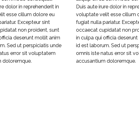
re dolor in reprehenderit in
Duis aute irure dolor in repr
lit esse cillum dolore eu
voluptate velit esse cillum 
pariatur. Excepteur sint
fugiat nulla pariatur. Except
pidatat non proident, sunt
occaecat cupidatat non pro
officia deserunt mollit anim
in culpa qui officia deserunt
um. Sed ut perspiciatis unde
id est laborum. Sed ut persp
atus error sit voluptatem
omnis iste natus error sit 
m doloremque.
accusantium doloremque.