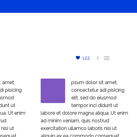


122
t amet,
psum dolor sit amet,
i pisicing
consectetur adi pisicing
eiusmod
elit, sed do eiusmod
dunt ut
tempor inci didunt ut
qua. Ut enim
labore et dolore magna aliqua. Ut enim
rud
ad minim veniam, quis nostrud
nisi ut
exercitation ullamco laboris nisi ut
nsequat.
aliquip ex ea commodo consequat.