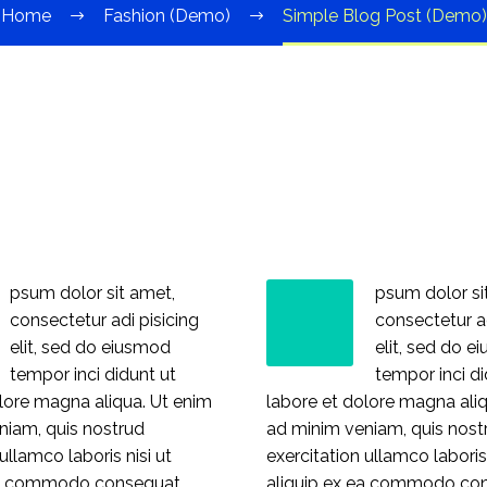
Home
Fashion (Demo)
Simple Blog Post (Demo)
psum dolor sit amet,
psum dolor si
consectetur adi pisicing
consectetur ad
elit, sed do eiusmod
elit, sed do 
tempor inci didunt ut
tempor inci di
lore magna aliqua. Ut enim
labore et dolore magna ali
niam, quis nostrud
ad minim veniam, quis nost
ullamco laboris nisi ut
exercitation ullamco laboris 
ea commodo consequat.
aliquip ex ea commodo co